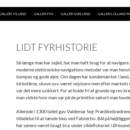
GALLERI JYLLAND
GALLERI FYN
GALLERI SJÆLLAND
GALLERI LOLLAND-F
LIDT FYRHISTORIE
Så længe man har sejlet, har man haft brug for at navigere.
moderne elektroniske navigations metoder var man henvist
kompas og gode øjne. Om dagen har kendemærker i land, 
kirketårne, skove osv. været vejvisere men efter mørkets
var det mere usikkert. For at holde fri af grunde og rev k
man vidste hvor man var på de primitive søkort man havde
Allerede i 1300 tallet gav Valdemar Sejr Prædikebrødren
tilladelse til at tænde blus ved Falsterbo. Bål på højtligg
har senere været brugt bl.a. under sildefiskeriet i Øresund