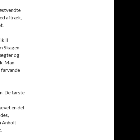
n østvendte
med aftræk,
t.
k II
em Skagen
tægter og
ik. Man
e farvande
n. De første
rævet en del
ldes,
å Anholt
.