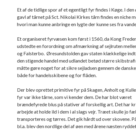
Et af de tidlige spor af et egentligt fyr findes i Køge. I de
gavl af tårnet på Sct. Nikolai Kirkes tårn findes en niche 
hvori man kunne anbringe en lygte der kunne ses fra vande
Et organiseret fyrvæsen kom først i 1560, da Kong Frederi
udstedte en forordning om afmærkning af sejlruten mell
og Falsterbo. Øresundstolden gav staten klækkelige ind
den stigende handel med udlandet betød større skibstraf
måtte gøre noget for at sikre sejladsen gennem de dansk
både for handelsskibene og for flåden.
Der blev oprettet primitive fyr på Skagen, Anholt og Kulle
fyr var ikke tårne, som vi kender dem. De har blot været
brændefyrede blus på stativer af forskellig art. Det har k
arbejde at holde ild i dem i al slags vejr. Træet skulle jo fæ
transporteres og tørres. Det gik hårdt ud over skovene. P
bl.a. blev den nordlige del af øen med årene næsten ryddet