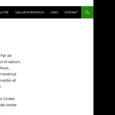
ALSTER
GALLERI BORNHOLM
LINKS
KONTAKT
 Før de
 til søkort,
huse,
 frembrud
rævedes at
.
es Orden
ende steder
.