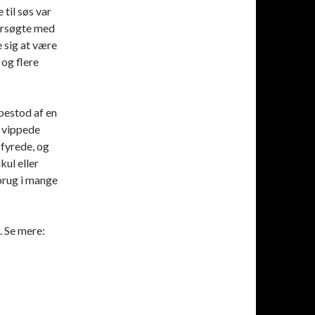
til søs var
forsøgte med
 sig at være
 og flere
bestod af en
 vippede
 fyrede, og
ul eller
 brug i mange
. Se mere: