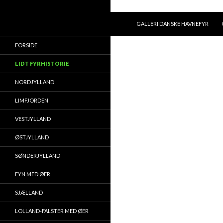
HOP TIL INDHOLD
Søg
GALLERI DANSKE HAVNEFYR
FORSIDE
LIDT FYRHISTORIE
NORDJYLLAND
LIMFJORDEN
VESTJYLLAND
ØSTJYLLAND
SØNDERJYLLAND
FYN MED ØER
SJÆLLAND
LOLLAND-FALSTER MED ØER