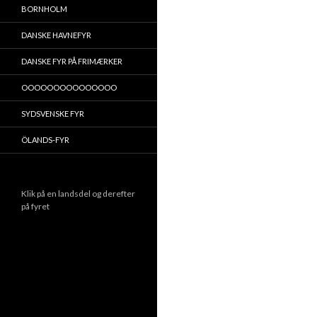
BORNHOLM
DANSKE HAVNEFYR
DANSKE FYR PÅ FRIMÆRKER
OOOOOOOOOOOOOOO
SYDSVENSKE FYR
ÖLANDS-FYR
Klik på en landsdel og derefter
på fyret