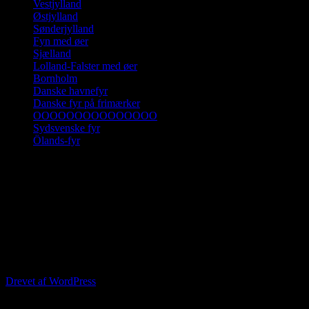
Vestjylland
Østjylland
Sønderjylland
Fyn med øer
Sjælland
Lolland-Falster med øer
Bornholm
Danske havnefyr
Danske fyr på frimærker
OOOOOOOOOOOOOOO
Sydsvenske fyr
Ölands-fyr
Klik på en landsdel og derefter på fyret
Drevet af WordPress