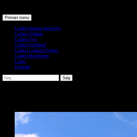
Søg
Hop
Primær menu
til
indhold
Galleri danske havnefyr
Galleri Jylland
Galleri Fyn
Galleri Sjælland
Galleri Lolland-Falster
Galleri Bornholm
Links
Kontakt
Søg
efter:
Årøsund og Årø fyr