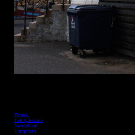
Aarøsund fyr
To næsten identiske fyr på hver sin side af Årøsund. Årø fyr er dog
3 m. højere end Årøsund fyr som er 10 m. De er begge fra 1905 og
fremstillet af Julius Pintsch i Berlin. Årø fyr har fyrkarakteren
ISO WRG 5s. Årøsund Oc WRG 5s
Forside
Lidt fyrhistorie
Nordjylland
Limfjorden