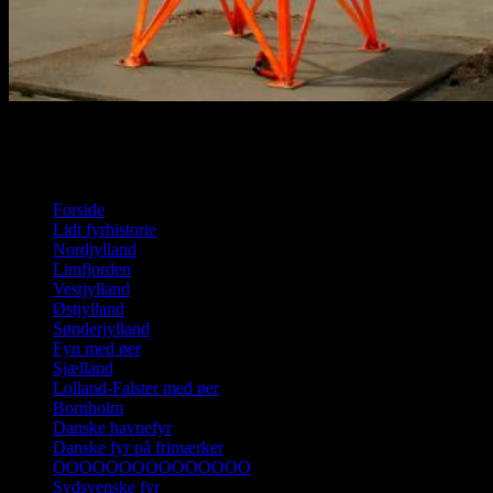
Disse to havnefyr må siges at være et brud på traditionerne men
festlige ser de ud og fra søen er de svære at forveksle med noget
andet. De har fyrkarakteren henholdsvis Fl.G 3s. og Fl.R 3s.
Forside
Lidt fyrhistorie
Nordjylland
Limfjorden
Vestjylland
Østjylland
Sønderjylland
Fyn med øer
Sjælland
Lolland-Falster med øer
Bornholm
Danske havnefyr
Danske fyr på frimærker
OOOOOOOOOOOOOOO
Sydsvenske fyr