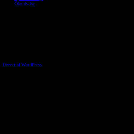
Ölands-fyr
Klik på en landsdel og derefter på fyret
Drevet af WordPress