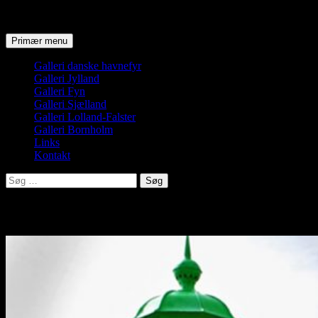
Søg
Hop
Primær menu
til
indhold
Galleri danske havnefyr
Galleri Jylland
Galleri Fyn
Galleri Sjælland
Galleri Lolland-Falster
Galleri Bornholm
Links
Kontakt
Søg
efter:
Esbjerg Konsumfiskerihavn