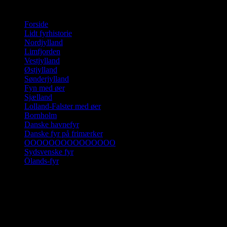
Disse to fyr er ledefyr der hjælper trafikken i Grønsund. Forfyret ha
Forside
Lidt fyrhistorie
Nordjylland
Limfjorden
Vestjylland
Østjylland
Sønderjylland
Fyn med øer
Sjælland
Lolland-Falster med øer
Bornholm
Danske havnefyr
Danske fyr på frimærker
OOOOOOOOOOOOOOO
Sydsvenske fyr
Ölands-fyr
Klik på en landsdel og derefter på fyret