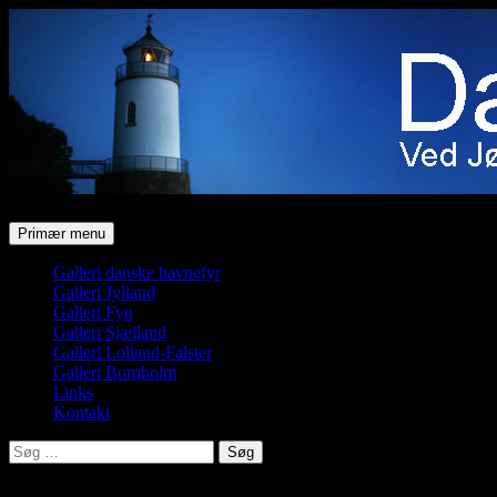
Søg
Hop
Primær menu
til
indhold
Galleri danske havnefyr
Galleri Jylland
Galleri Fyn
Galleri Sjælland
Galleri Lolland-Falster
Galleri Bornholm
Links
Kontakt
Søg
efter: