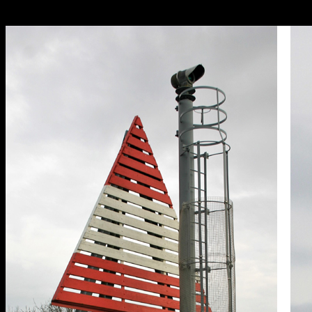
Hårbølle Pynt S. for og bagfyr