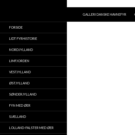
HOP TIL INDHOLD
Søg
GALLERI DANSKE HAVNEFYR
FORSIDE
LIDT FYRHISTORIE
NORDJYLLAND
LIMFJORDEN
VESTJYLLAND
ØSTJYLLAND
SØNDERJYLLAND
FYN MED ØER
SJÆLLAND
LOLLAND-FALSTER MED ØER