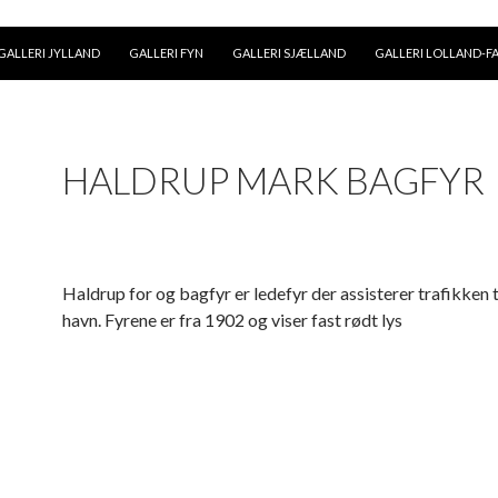
GALLERI JYLLAND
GALLERI FYN
GALLERI SJÆLLAND
GALLERI LOLLAND-F
HALDRUP MARK BAGFYR
Haldrup for og bagfyr er ledefyr der assisterer trafikken 
havn. Fyrene er fra 1902 og viser fast rødt lys