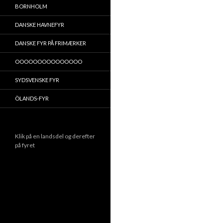
BORNHOLM
DANSKE HAVNEFYR
DANSKE FYR PÅ FRIMÆRKER
OOOOOOOOOOOOOOO
SYDSVENSKE FYR
ÖLANDS-FYR
Klik på en landsdel og derefter
på fyret