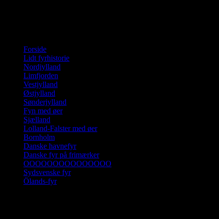
Helleholm for og bagfyr på samme billede. Et eksempel på at t
Forfyret er 7 m. højt og fyrkarakteren er ISO W. 2s. Bagfyret er 17
m. og har karakteren ISO W. 4s.
Forside
Lidt fyrhistorie
Nordjylland
Limfjorden
Vestjylland
Østjylland
Sønderjylland
Fyn med øer
Sjælland
Lolland-Falster med øer
Bornholm
Danske havnefyr
Danske fyr på frimærker
OOOOOOOOOOOOOOO
Sydsvenske fyr
Ölands-fyr
Klik på en landsdel og derefter på fyret