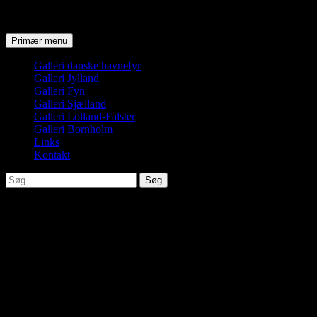
Søg
Hop
Primær menu
til
indhold
Galleri danske havnefyr
Galleri Jylland
Galleri Fyn
Galleri Sjælland
Galleri Lolland-Falster
Galleri Bornholm
Links
Kontakt
Søg
efter:
Helleholm for og bagfyr
Forfyret ligger i svært tilgængeligt område. Bemærk det rige fug
Helleholm bagfyr og Helleholm fyr.