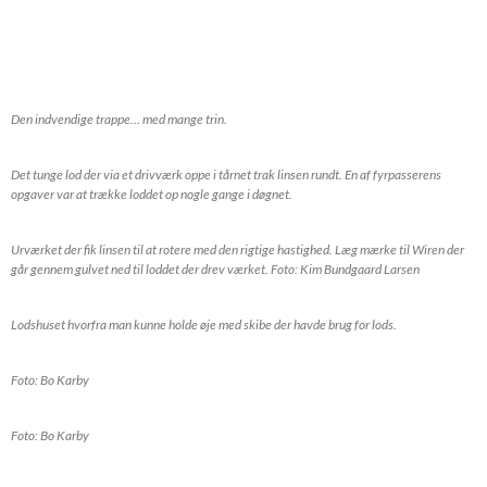
Den indvendige trappe… med mange trin.
Det tunge lod der via et drivværk oppe i tårnet trak linsen rundt. En af fyrpasserens
opgaver var at trække loddet op nogle gange i døgnet.
Urværket der fik linsen til at rotere med den rigtige hastighed. Læg mærke til Wiren der
går gennem gulvet ned til loddet der drev værket. Foto: Kim Bundgaard Larsen
Lodshuset hvorfra man kunne holde øje med skibe der havde brug for lods.
Foto: Bo Karby
Foto: Bo Karby