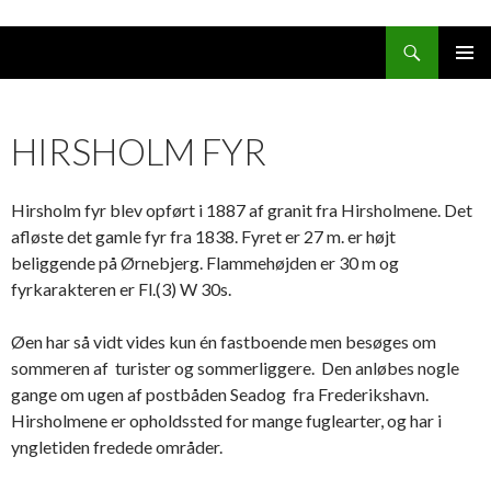
Søg
HOP
PRIMÆ
TIL
MENU
INDHOLD
HIRSHOLM FYR
Hirsholm fyr blev opført i 1887 af granit fra Hirsholmene. Det
afløste det gamle fyr fra 1838. Fyret er 27 m. er højt
beliggende på Ørnebjerg. Flammehøjden er 30 m og
fyrkarakteren er Fl.(3) W 30s.
Øen har så vidt vides kun én fastboende men besøges om
sommeren af turister og sommerliggere. Den anløbes nogle
gange om ugen af postbåden Seadog fra Frederikshavn.
Hirsholmene er opholdssted for mange fuglearter, og har i
yngletiden fredede områder.