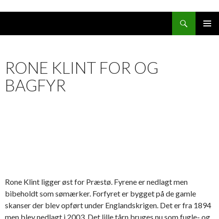
Søg
HOP
PRIMÆ
TIL
MENU
INDHOLD
RONE KLINT FOR OG
BAGFYR
Rone Klint ligger øst for Præstø. Fyrene er nedlagt men
bibeholdt som sømærker. Forfyret er bygget på de gamle
skanser der blev opført under Englandskrigen. Det er fra 1894
men blev nedlagt i 2003. Det lille tårn bruges nu som fugle- og