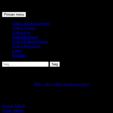
Søg
Hop
Primær menu
til
indhold
Galleri danske havnefyr
Galleri Jylland
Galleri Fyn
Galleri Sjælland
Galleri Lolland-Falster
Galleri Bornholm
Links
Kontakt
Søg
efter:
Helsingør-søndre
16. november 2019
800 × 542
Galleri danske havnefyr
Helsingør søndre
Forrige billede
Næste billede