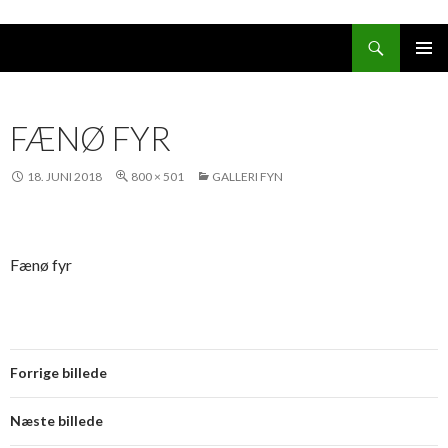
Søg
HOP
PRIMÆ
TIL
MENU
INDHOLD
FÆNØ FYR
18. JUNI 2018
800 × 501
GALLERI FYN
Fænø fyr
Forrige billede
Næste billede