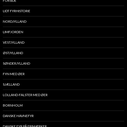
FORSIDE
LIDT FYRHISTORIE
NORDJYLLAND
LIMFJORDEN
VESTJYLLAND
ØSTJYLLAND
SØNDERJYLLAND
FYN MED ØER
SJÆLLAND
LOLLAND-FALSTER MED ØER
BORNHOLM
DANSKE HAVNEFYR
DANSKE FYR PÅ FRIMÆRKER