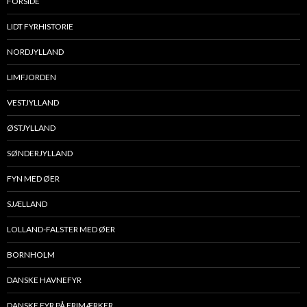
FORSIDE
LIDT FYRHISTORIE
NORDJYLLAND
LIMFJORDEN
VESTJYLLAND
ØSTJYLLAND
SØNDERJYLLAND
FYN MED ØER
SJÆLLAND
LOLLAND-FALSTER MED ØER
BORNHOLM
DANSKE HAVNEFYR
DANSKE FYR PÅ FRIMÆRKER