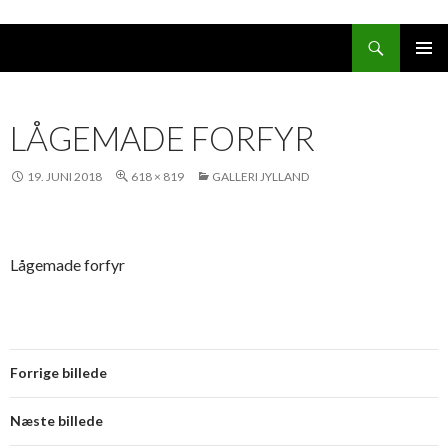
Søg
HOP
PRIMÆ
TIL
MENU
INDHOLD
LÅGEMADE FORFYR
19. JUNI 2018
618 × 819
GALLERI JYLLAND
Lågemade forfyr
Forrige billede
Næste billede