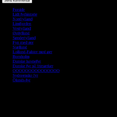
Forside
Lidt fyrhistorie
Nordjylland
Limfjorden
Vestjylland
Østjylland
Sønderjylland
Fyn med øer
Sjælland
Lolland-Falster med øer
Bornholm
Danske havnefyr
Danske fyr på frimærker
OOOOOOOOOOOOOOO
Sydsvenske fyr
Ölands-fyr
Klik på en landsdel og derefter på fyret