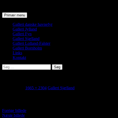
Søg
Hop
Primær menu
til
indhold
Galleri danske havnefyr
Galleri Jylland
Galleri Fyn
Galleri Sjælland
Galleri Lolland-Falster
Galleri Bornholm
Links
Kontakt
Søg
efter:
Sprogø fyr
19. juni 2018
1665 × 2304
Galleri Sjælland
Sprogø fyr
Forrige billede
Næste billede